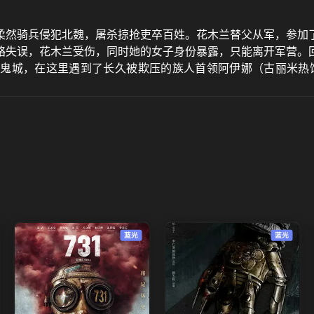
柔然骑兵侵犯北魏，屠杀掠抢吏卒百姓。花木兰替父从军，参加
略失误，花木兰受伤，同时她的女子身份暴露，只能离开军营。
魔鬼城，在这里遇到了长久被欺压的族人首领阿伊娜（古丽米热
军。
蓝光
蓝光