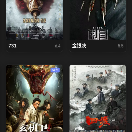
731
金银决
6.4
5.5
蓝光