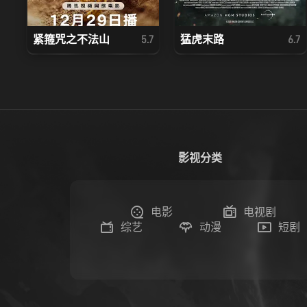
紧箍咒之不法山
猛虎末路
5.7
6.7
影视分类
电影
电视剧
综艺
动漫
短剧