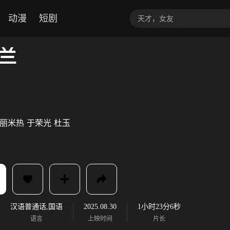
动漫
短剧
兰
丽米热
于荣光
杜玉
汉语普通话,国语
2025.08.30
1小时23分6秒
语言
上映时间
片长