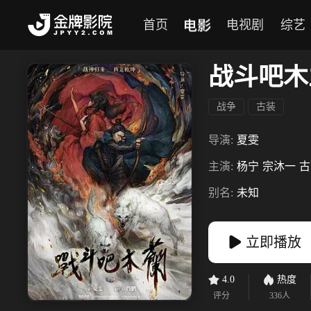
电影
首页
电视剧
综艺
战斗吧木
战争
古装
导演:
夏雯
主演:
杨宁
宗沐一
古
别名:
未知
立即播放
4.0
热度
评分
336
人