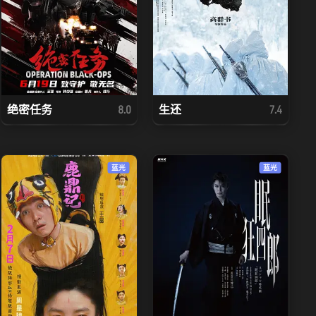
绝密任务
生还
8.0
7.4
蓝光
蓝光