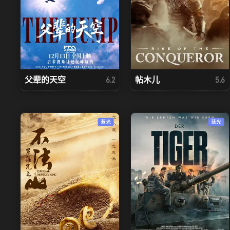
父辈的天空
帖木儿
6.2
5.6
蓝光
蓝光