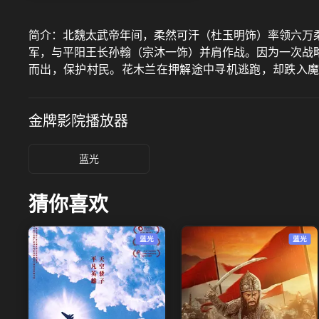
简介：
北魏太武帝年间，柔然可汗（杜玉明饰）率领六万
军，与平阳王长孙翰（宗沐一饰）并肩作战。因为一次战
而出，保护村民。花木兰在押解途中寻机逃跑，却跌入
志，遂一同返回大营与长孙翰等人汇合，一同击败柔然大
金牌影院
播放器
蓝光
猜你喜欢
蓝光
蓝光