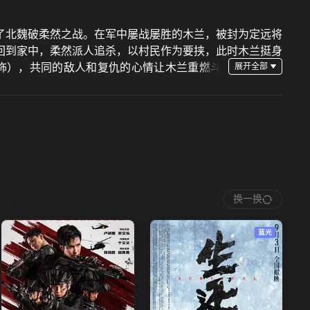
了北魏破柔然之战。在军中屡战屡胜的木兰，被封为定远将
回到家中，柔然派人追杀，以村民作为要挟，此时木兰挺身
饰），共同的敌人和复仇的心情让木兰重燃斗
换一换
蓝光