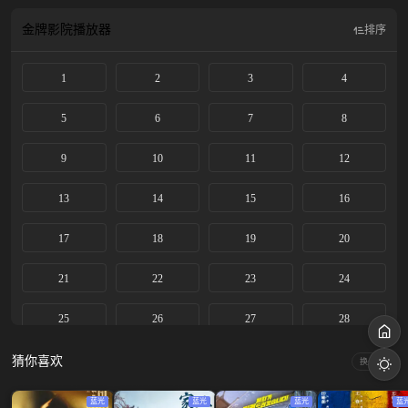
杀的惨状后，多杰将一切都倾注在环保上。而巡山队里的青年女警白菊（杨紫
饰）成了多杰命定的变数，她是援藏医生张勤勤（梅婷 饰）收养的遗孤，是白家
金牌影院
播放器
排序
敢闯敢拼的小女儿。白菊在亲临无人区之后迅速成长，与巡山队队员们成了莫逆
之交，与报社记者邵云飞（张哲华 饰）相爱，众志成城以建立自然保护区，却在
1
2
3
4
功成前夕经历了领袖多杰的失踪和巡山队的解散。十多年过去，博拉木拉重获宁
静，煤矿盗采问题却让开发和环保的天平再次失衡，白菊与昔日爱人、旧友和手
足家人重聚首，在新时代的环保路上一并追查着多杰失踪的真相，最终还英雄以
5
6
7
8
清...
9
10
11
12
13
14
15
16
17
18
19
20
21
22
23
24
25
26
27
28
29
30
31
32
猜你喜欢
换一换
33
34
35
36
蓝光
蓝光
蓝光
蓝