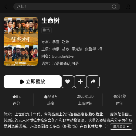
八仙！
生命树
剧情
导演：
李雪
赵烁
主演：
杨紫
胡歌
李光洁
张哲华
梅
别名：
BorntobeAlive
语言：
汉语普通话,国语
立即播放
2026.01.30
46分4秒
8.4
36.6万
评分
热度
上映时间
时间
简介：
上世纪九十年代，青海高原上的玛治县高度依赖农牧业，一度深陷贫困，
其周边的无人区博拉木拉富含矿产和野生动物资源，大量的盗猎盗采分子为牟取
暴利滥采滥杀。玛治县副县长多杰（胡歌 饰）在县长林培生（李
光洁 饰）的支持下成立了巡山队，起初是为脱贫在无人区探矿，眼见藏羚羊被屠