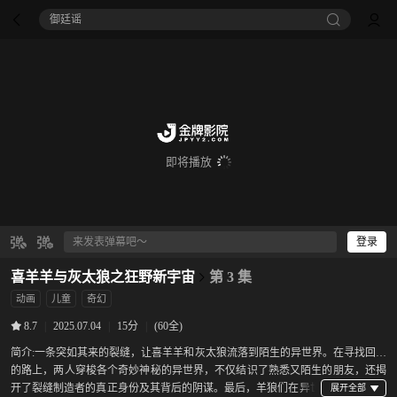
御廷谣‎
即将播放
登录
喜羊羊与灰太狼之狂野新宇宙
第 3 集
动画
儿童
奇幻
|
2025.07.04
|
15分
|
(60全)
8.7
简介:
一条突如其来的裂缝，让喜羊羊和灰太狼流落到陌生的异世界。在寻找回家
的路上，两人穿梭各个奇妙神秘的异世界，不仅结识了熟悉又陌生的朋友，还揭
开了裂缝制造者的真正身份及其背后的阴谋。最后，羊狼们在异世